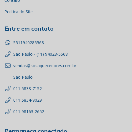
Contato
Política do Site
Entre em contato
5511940285568
São Paulo - (11) 94028-5568
vendas@sosaquecedores.com.br
São Paulo
011 5833-7152
011 5834-9029
011 98163-2652
Permaneça conectado