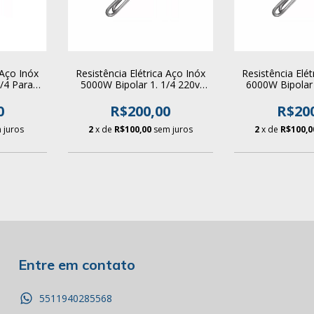
 Aço Inóx
Resistência Elétrica Aço Inóx
Resistência Elét
/4 Para
5000W Bipolar 1. 1/4 220v
6000W Bipolar 
ler
Para Aquecedor Boiler
Para Aquece
0
R$200,00
R$20
 juros
2
x de
R$100,00
sem juros
2
x de
R$100,0
Entre em contato
5511940285568