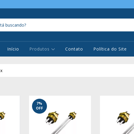
Início
Produtos
Contato
Política do Site
ox
7
%
OFF