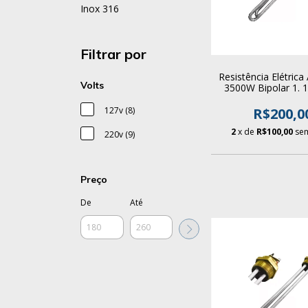
Inox 316
Filtrar por
Resistência Elétrica
Volts
3500W Bipolar 1. 1
Aquecedor Boi
R$200,0
127v (8)
2
x de
R$100,00
sem
220v (9)
Preço
De
Até