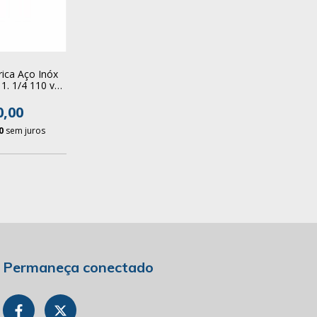
rica Aço Inóx
1. 1/4 110 v
dor Boiler
0,00
0
sem juros
Permaneça conectado