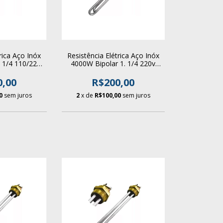
rica Aço Inóx
Resistência Elétrica Aço Inóx
. 1/4 110/220v
4000W Bipolar 1. 1/4 220v
dor Boiler
Para Aquecedor Boiler
0,00
R$200,00
0
sem juros
2
x de
R$100,00
sem juros