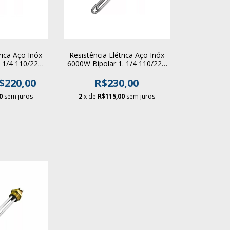
rica Aço Inóx
Resistência Elétrica Aço Inóx
. 1/4 110/220v
6000W Bipolar 1. 1/4 110/220
dor Boiler
v Para Aquecedor Boiler
$220,00
R$230,00
0
sem juros
2
x de
R$115,00
sem juros