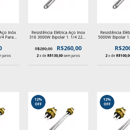
 Aço Inóx
Resistência Elétrica Aço Inox
Resistência Elét
/4 Para
316 3000W Bipolar 1. 1/4 220V
5000W Bipolar 1
ler
Para Aquecedor Boiler
Para Aquece
0
R$260,00
R$20
R$280,00
 juros
2
x de
R$130,00
sem juros
2
x de
R$100,0
12
%
12
%
OFF
OFF