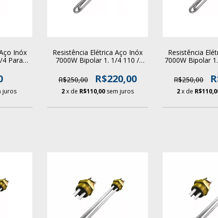
 Aço Inóx
Resistência Elétrica Aço Inóx
Resistência Elét
/4 Para
7000W Bipolar 1. 1/4 110 /
7000W Bipolar 1
ler
220v Para Aquecedor Boiler
Para Aquece
0
R$220,00
R
R$250,00
R$250,00
 juros
2
x de
R$110,00
sem juros
2
x de
R$110,0