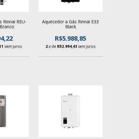
s Rinnai REU-
Aquecedor a Gás Rinnai E33
 Branco
Black
4,22
R$5.988,85
11
sem juros
2
x de
R$2.994,43
sem juros