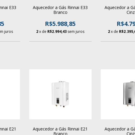
nnai E33
Aquecedor a Gás Rinnai E33
Aquecedor a Gá
Branco
Cin
85
R$5.988,85
R$4.79
m juros
2
x de
R$2.994,43
sem juros
2
x de
R$2.395,
nnai E21
Aquecedor a Gás Rinnai E21
Aquecedor a Gá
Branco
Cin