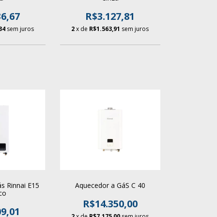
6,67
R$3.127,81
34
sem juros
2
x de
R$1.563,91
sem juros
s Rinnai E15
Aquecedor a GáS C 40
co
R$14.350,00
9,01
2
x de
R$7.175,00
sem juros