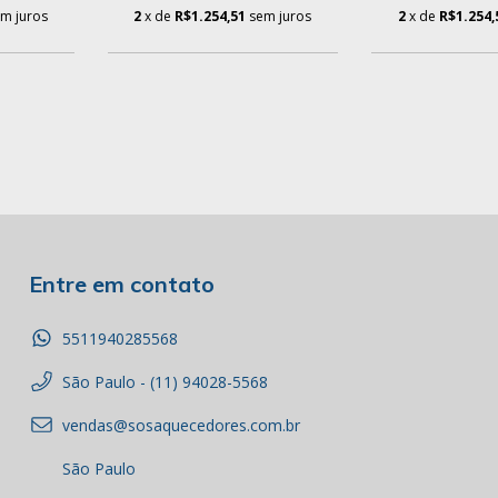
m juros
2
x de
R$1.254,51
sem juros
2
x de
R$1.254,
Entre em contato
5511940285568
São Paulo - (11) 94028-5568
vendas@sosaquecedores.com.br
São Paulo