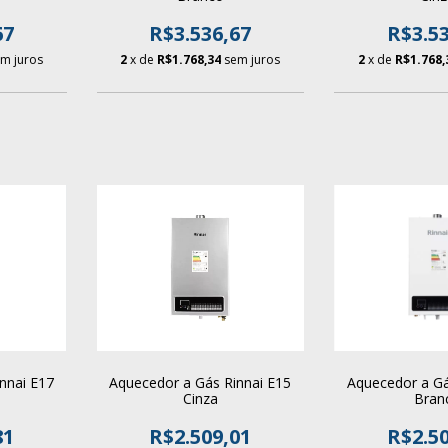
67
R$3.536,67
R$3.53
m juros
2
x de
R$1.768,34
sem juros
2
x de
R$1.768,
nnai E17
Aquecedor a Gás Rinnai E15
Aquecedor a Gá
Cinza
Bran
81
R$2.509,01
R$2.50