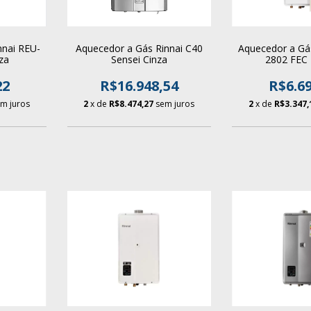
nnai REU-
Aquecedor a Gás Rinnai C40
Aquecedor a Gá
za
Sensei Cinza
2802 FEC
22
R$16.948,54
R$6.69
m juros
2
x de
R$8.474,27
sem juros
2
x de
R$3.347,