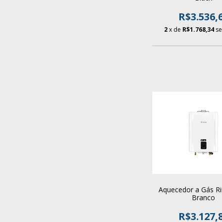
R$3.536,
2
x de
R$1.768,34
se
Aquecedor a Gás Ri
Branco
R$3.127,