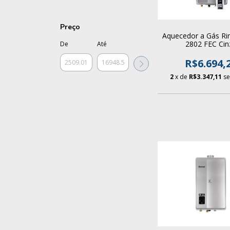
Preço
Aquecedor a Gás Ri
2802 FEC Cin
De
Até
R$6.694,
2
x de
R$3.347,11
se