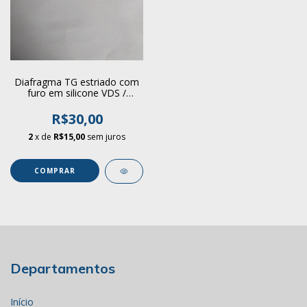
Diafragma TG estriado com
furo em silicone VDS /
borracha VD 36 SR. 3,5 mm
R$30,00
2
x de
R$15,00
sem juros
COMPRAR
Departamentos
Início