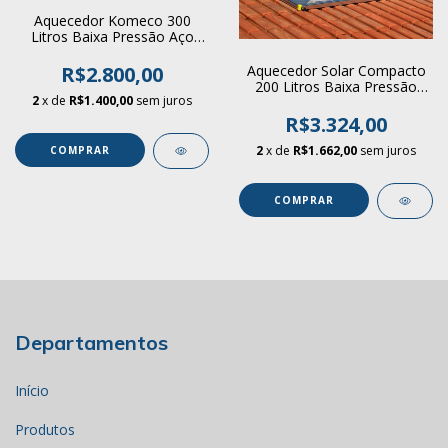
Aquecedor Komeco 300
Litros Baixa Pressão Aço
316 pronta entrega 1 pç.
Aquecedor Solar Compacto
R$2.800,00
200 Litros Baixa Pressão
2
x de
R$1.400,00
sem juros
Placa Solar ( 1,60 m² / 2,00
m² )
R$3.324,00
2
x de
R$1.662,00
sem juros
COMPRAR
Departamentos
Início
Produtos