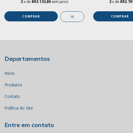
2
x de
R$3.133,89
sem juros
2
x de
R$2.70
Departamentos
Início
Produtos
Contato
Política do Site
Entre em contato