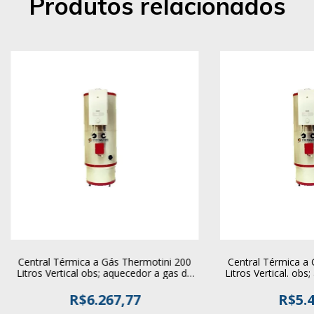
Produtos relacionados
Central Térmica a Gás Thermotini 200
Central Térmica a 
Litros Vertical obs; aquecedor a gas de
Litros Vertical. obs
passagem foto ilustrativa. sistema
passagem foto ilu
completo sob consulta.
completo so
R$6.267,77
R$5.4