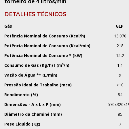
torneira de 4 litros/min
DETALHES TÉCNICOS
Gás
GLP
Potência Nominal de Consumo (Kcal/h)
13.070
Potência Nominal de Consumo (Kcal/min)
218
Potência Nominal de Consumo * (kW)
15,2
Consumo de Gás (Kg/h) I (m³/h)
1,1
Vazão de Água ** (L/min)
9
Pressão Ideal de Trabalho (mca)
>10
Rendimento (%)
84
Dimensões - A x L x P (mm)
570x320x1
Diâmetro da Chaminé (mm)
85
Peso Líquido (Kg)
7