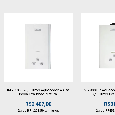
IN - 2200 20,5 litros Aquecedor A Gás
IN - 800BP Aquece
Inova Exaustão Natural
7,5 Litros Ex
R$2.407,00
R$91
2
x de
R$1.203,50
sem juros
2
x de
R$455