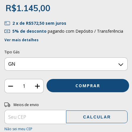
R$1.145,00
2
x de
R$572,50
sem juros
5% de desconto
pagando com Depósito / Transferência
Ver mais detalhes
Tipo Gás
Entregas para o CEP:
ALTERAR CEP
Meios de envio
CALCULAR
Não sei meu CEP